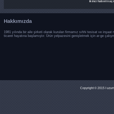
ikinci haberin aç
ilk haber
ilk haber açıklam
Hakkımızda
1981 yılında bir aile şirketi olarak kurulan firmamız sıhhi tesisat ve inşaat
ticaret hayatına başlamıştır. Ürün yelpazesini genişletmek için ar-ge çalışm
Copyright © 2015 I uzu